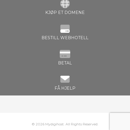
KJØP ET DOMENE
levogn »
BESTILL WEBHOTELL
BETAL
FÅ HJELP
© 2026 Mydigihost. All Rights Reserved.