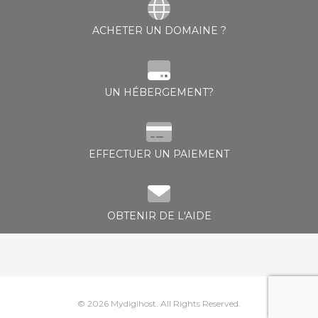
ACHETER UN DOMAINE ?
 le panier
UN HÉBERGEMENT?
EFFECTUER UN PAIEMENT
OBTENIR DE L'AIDE
© 2026 Mydigihost. All Rights Reserved.