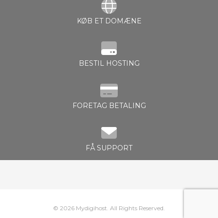
KØB ET DOMÆNE
illingskurv
BESTIL HOSTING
FORETAG BETALING
FÅ SUPPORT
© 2026 Mydigihost. All Rights Reserved.