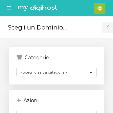
se Mobile Menu
Mobile Menu
Acco
Scegli un Dominio...
T
Categorie
Azioni