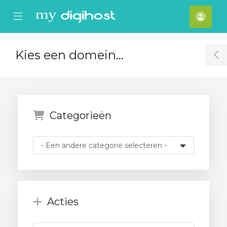
se Mobile Menu
Mobile Menu
Reke
Kies een domein...
T
Categorieën
Acties