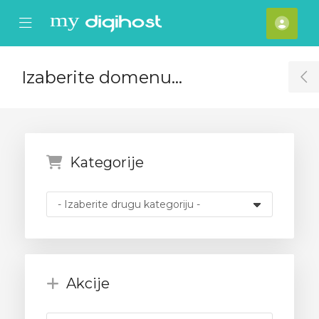
se Mobile Menu
Mobile Menu
Raču
Izaberite domenu...
T
Kategorije
Akcije